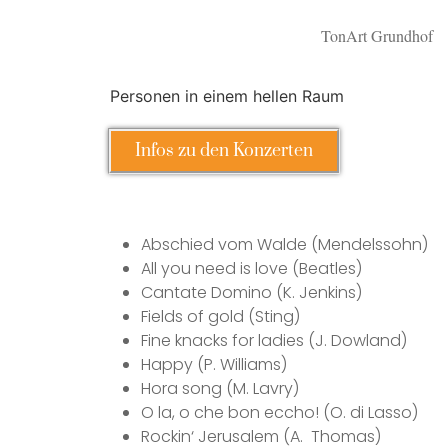
TonArt Grundhof
Infos zu den Konzerten
Abschied vom Walde (Mendelssohn)
All you need is love (Beatles)
Cantate Domino (K. Jenkins)
Fields of gold (Sting)
Fine knacks for ladies (J. Dowland)
Happy (P. Williams)
Hora song (M. Lavry)
O la, o che bon eccho! (O. di Lasso)
Rockin‘ Jerusalem (A. Thomas)